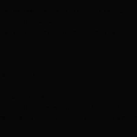
查结果，对申报材料进行审核，并在十个工作日内作出是否准予贷款的决
、担保人签订借款合同和担保合同。
、担保人在签约后，按照借款合同约定办理抵押登记等担保手续。
额度由35万元提高到45万元
，但最长不得超过20年。
贷款期限在1年以内(含1年)的，实行到期一次还本付息，利随本清;贷款
后年利率为5年以下(含5年)2.75%，5年以上3.25%;二次公积金贷款