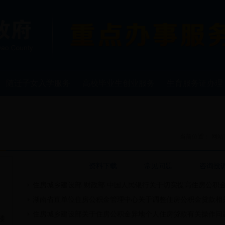
随迁子女入学服务
高校毕业生创业服务
生育服务证办理
当前位置：
网站
相关政策
资料下载
常见问题
咨询投
住房城乡建设部 财政部 中国人民银行关于切实提高住房公积
湖南省直单位住房公积金管理中心关于调整住房公积金贷款相
住房城乡建设部关于住房公积金异地个人住房贷款有关操作问
楼