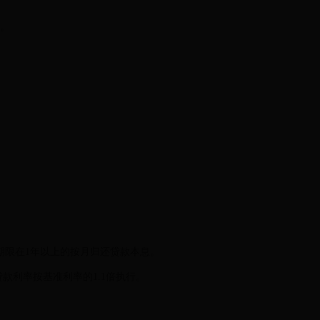
定。
期限在1年以上的按月归还贷款本息。
，贷款利率按基准利率的1.1倍执行。