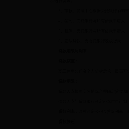
项进行调查。
3、审核。管理中心根据受托银行的调
4、签约。受托银行与所有借款申请人
5、担保。受托银行与所有借款申请人
6、发放贷款。受委托银行发放贷款
贷款期限与利率
贷款额度：
职工住房公积金个人贷款需求，最高可贷
贷款期限：
贷款人应根据实际情况合理确定贷款期限
借款人应与贷款银行制定还本付息计划，
贷款利率：
调整住房公积金贷款利率。调整
贷款偿还