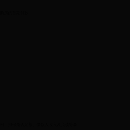
购房的首期付款;
比例、担保是否足额、借款人收入及负债等事