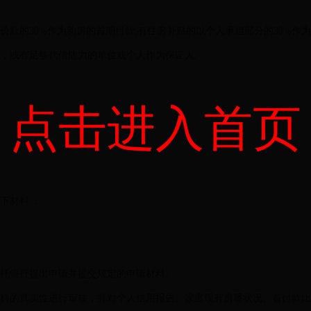
价款的30%作为购房的首期付款;有住房补贴的以个人承担部分的30%作为
，或有足够代偿能力的单位或个人作为保证人;
点击进入首页
下材料 ：
委托银行提出申请并提交规定的申请材料。
材料的真实性进行审核，并对个人信用报告、家庭现有房屋状况、首付款