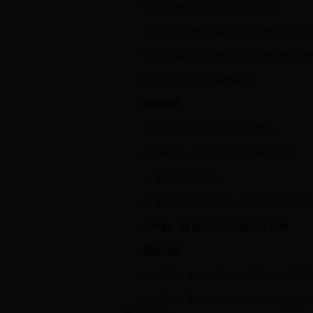
3、具有购买住房的合同或协议;
4、无住房补贴的以不低于所购住房全部
5、有贷款人认可的资产作为抵押或质押
6、贷款人规定的其他条件。
贷款材料
1、个人住房公积金申请审批书;
2、身份证、军官证等有效身份证明;
3、婚姻状况证明;
4、根据不同贷款情形，还需相应提供以
永州购、建房住房公积金贷款材料
贷款流程
1、申请。借款申请人向管理中心或受
2、调查。受托银行对借款申请人提交